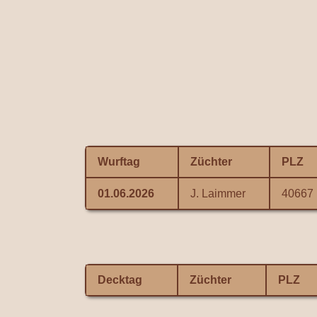
Wurftag
Züchter
PLZ
01.06.2026
J. Laimmer
40667
Decktag
Züchter
PLZ