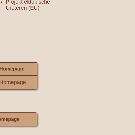
Projekt ektopische
Ureteren (EU)
Homepage
Homepage
omepage