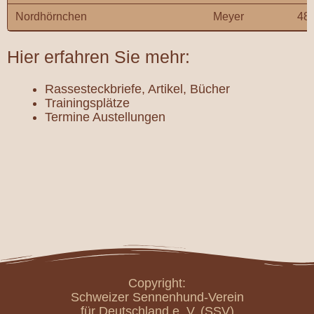
Nordhörnchen
Meyer
48
Hier erfahren Sie mehr:
Rassesteckbriefe, Artikel, Bücher
Trainingsplätze
Termine Austellungen
Copyright:
Schweizer Sennenhund-Verein
für Deutschland e. V. (SSV)