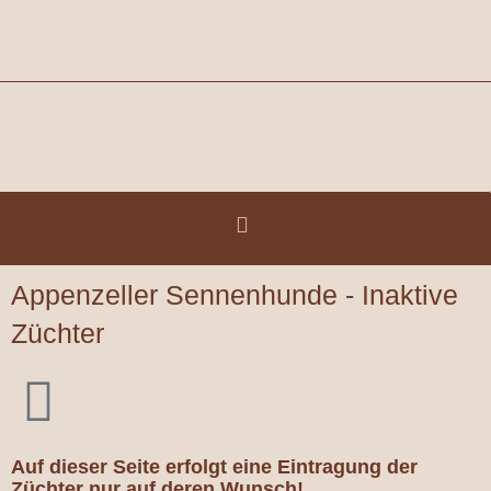
Zum
Inhalt
springen
Appenzeller Sennenhunde - Inaktive
Züchter
Auf dieser Seite erfolgt eine Eintragung der
Züchter nur auf deren Wunsch!