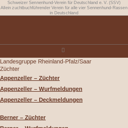
Zum
Schweizer Sennenhund-Verein für Deutschland e. V. (SSV)
Inhalt
Allein zuchtbuchführender Verein für alle vier Sennenhund-Rassen
in Deutschland
springen
Landesgruppe Rheinland-Pfalz/Saar
Züchter
Appenzeller – Züchter
Appenzeller – Wurfmeldungen
Appenzeller – Deckmeldungen
Berner – Züchter