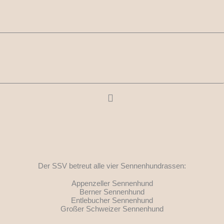
Zum
Inhalt
springen
Der SSV betreut alle vier Sennenhundrassen:
Appenzeller Sennenhund
Berner Sennenhund
Entlebucher Sennenhund
Großer Schweizer Sennenhund